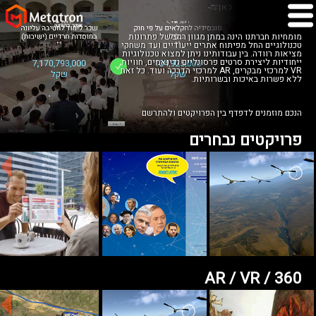
מומחיות חברתנו הינה במתן מגוון רחב של פתרונות
טכנולוגיים החל מפיתוח אתרים ייעודיים ועד משחקי
מציאות רוודה. בין עבודותינו ניתן למצוא טכנולוגיות
ייחודיות ליצירת סרטים פרסונליים ודינאמים, חוויות
VR למרכזי מבקרים, AR למרכזי הדרכה ועוד. כל זאת
ללא פשרות באיכות ובשרותיות.
הנכם מוזמנים לדפדף בין הפרויקטים ולהתרשם
פרויקטים נבחרים
AR / VR / 360