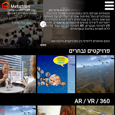
מומחיות חברתנו הינה במתן מגוון רחב של פתרונות
טכנולוגיים החל מפיתוח אתרים ייעודיים ועד משחקי
מציאות רוודה. בין עבודותינו ניתן למצוא טכנולוגיות
ייחודיות ליצירת סרטים פרסונליים ודינאמים, חוויות
VR למרכזי מבקרים, AR למרכזי הדרכה ועוד. כל זאת
ללא פשרות באיכות ובשרותיות.
הנכם מוזמנים לדפדף בין הפרויקטים ולהתרשם
פרויקטים נבחרים
AR / VR / 360