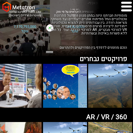
מומחיות חברתנו הינה במתן מגוון רחב של פתרונות
טכנולוגיים החל מפיתוח אתרים ייעודיים ועד משחקי
מציאות רוודה. בין עבודותינו ניתן למצוא טכנולוגיות
ייחודיות ליצירת סרטים פרסונליים ודינאמים, חוויות
VR למרכזי מבקרים, AR למרכזי הדרכה ועוד. כל זאת
ללא פשרות באיכות ובשרותיות.
הנכם מוזמנים לדפדף בין הפרויקטים ולהתרשם
פרויקטים נבחרים
AR / VR / 360