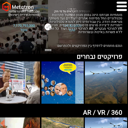
מומחיות חברתנו הינה במתן מגוון רחב של פתרונות
טכנולוגיים החל מפיתוח אתרים ייעודיים ועד משחקי
מציאות רוודה. בין עבודותינו ניתן למצוא טכנולוגיות
ייחודיות ליצירת סרטים פרסונליים ודינאמים, חוויות
VR למרכזי מבקרים, AR למרכזי הדרכה ועוד. כל זאת
ללא פשרות באיכות ובשרותיות.
הנכם מוזמנים לדפדף בין הפרויקטים ולהתרשם
פרויקטים נבחרים
AR / VR / 360