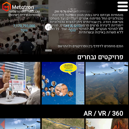
מומחיות חברתנו הינה במתן מגוון רחב של פתרונות
טכנולוגיים החל מפיתוח אתרים ייעודיים ועד משחקי
מציאות רוודה. בין עבודותינו ניתן למצוא טכנולוגיות
ייחודיות ליצירת סרטים פרסונליים ודינאמים, חוויות
VR למרכזי מבקרים, AR למרכזי הדרכה ועוד. כל זאת
ללא פשרות באיכות ובשרותיות.
הנכם מוזמנים לדפדף בין הפרויקטים ולהתרשם
פרויקטים נבחרים
AR / VR / 360