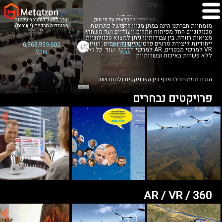
מומחיות חברתנו הינה במתן מגוון רחב של פתרונות
טכנולוגיים החל מפיתוח אתרים ייעודיים ועד משחקי
מציאות רוודה. בין עבודותינו ניתן למצוא טכנולוגיות
ייחודיות ליצירת סרטים פרסונליים ודינאמים, חוויות
VR למרכזי מבקרים, AR למרכזי הדרכה ועוד. כל זאת
ללא פשרות באיכות ובשרותיות.
הנכם מוזמנים לדפדף בין הפרויקטים ולהתרשם
פרויקטים נבחרים
AR / VR / 360